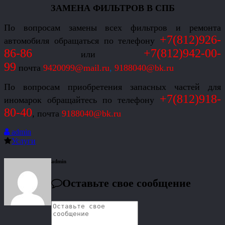
ЗАМЕНА ФИЛЬТРОВ В СПБ
По вопросам замены всех фильтров и ремонта
+7(812)926-
автомобиля обращаться по телефону
86-86
+7(812)942-00-
или
99
почта
9420099@mail.ru
,
9188040@bk.ru
По вопросам приобретения запасных частей для
+7(812)918-
иномарок обращайтесь по телефону
80-40
, почта
9188040@bk.ru
admin
Услуги
admin
Оставьте свое сообщение