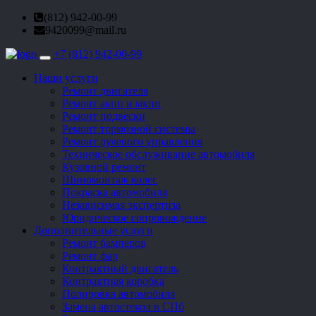
(812) 942-00-99
9420099@mail.ru
+7 (812) 942-00-99
Toggle
navigation
Наши услуги
Ремонт двигателя
Ремонт акпп и мкпп
Ремонт подвески
Ремонт тормозной системы
Ремонт рулевого управления
Техническое обслуживание автомобиля
Кузовной ремонт
Шиномонтаж колес
Покраска автомобиля
Независимая экспертиза
Юридическое сопровождение
Дополнительные услуги
Ремонт бамперов
Ремонт фар
Контрактный двигатель
Контрактная коробка
Полировка автомобиля
Замена автостекол в СПб