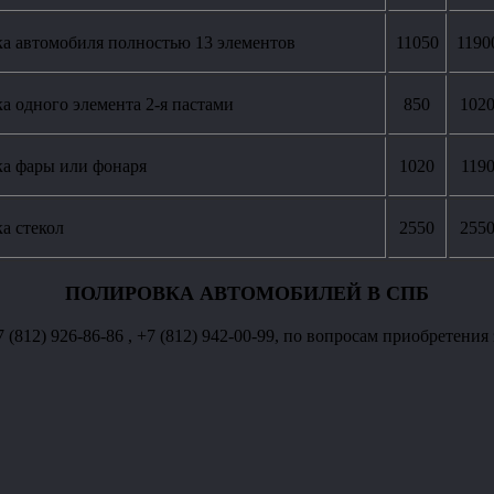
а автомобиля полностью 13 элементов
11050
1190
а одного элемента 2-я пастами
850
102
а фары или фонаря
1020
119
а стекол
2550
255
ПОЛИРОВКА АВТОМОБИЛЕЙ В СПБ
812) 926-86-86 , +7 (812) 942-00-99, по вопросам приобретения