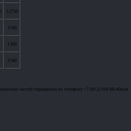
0
12750
0
1190
0
1360
0
3740
 запасных частей обращаться по телефону +7 (812) 918-80-40или