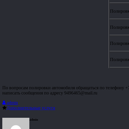
Полировк
Полировк
Полировк
Полировк
По вопросам полировки автомобиля обращаться по телефону +7 (
написать сообщения по адресу 9496465@mail.ru
admin
Дополнительные услуги
admin