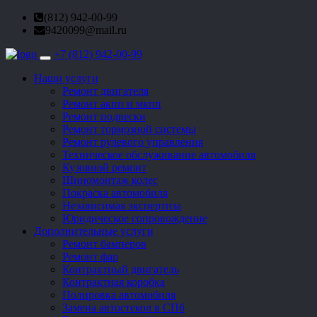
(812) 942-00-99
9420099@mail.ru
+7 (812) 942-00-99
Toggle
navigation
Наши услуги
Ремонт двигателя
Ремонт акпп и мкпп
Ремонт подвески
Ремонт тормозной системы
Ремонт рулевого управления
Техническое обслуживание автомобиля
Кузовной ремонт
Шиномонтаж колес
Покраска автомобиля
Независимая экспертиза
Юридическое сопровождение
Дополнительные услуги
Ремонт бамперов
Ремонт фар
Контрактный двигатель
Контрактная коробка
Полировка автомобиля
Замена автостекол в СПб