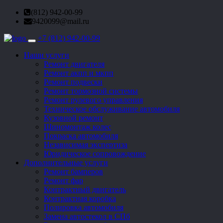
(812) 942-00-99
9420099@mail.ru
+7 (812) 942-00-99
Toggle
navigation
Наши услуги
Ремонт двигателя
Ремонт акпп и мкпп
Ремонт подвески
Ремонт тормозной системы
Ремонт рулевого управления
Техническое обслуживание автомобиля
Кузовной ремонт
Шиномонтаж колес
Покраска автомобиля
Независимая экспертиза
Юридическое сопровождение
Дополнительные услуги
Ремонт бамперов
Ремонт фар
Контрактный двигатель
Контрактная коробка
Полировка автомобиля
Замена автостекол в СПб