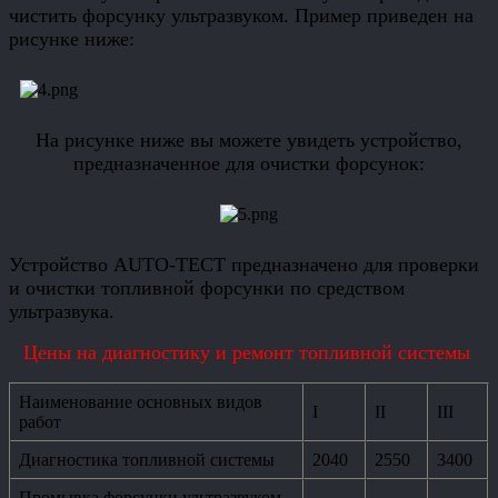
чистить форсунку ультразвуком. Пример приведен на
рисунке ниже:
На рисунке ниже вы можете увидеть устройство,
предназначенное для очистки форсунок:
Устройство АUTO-TECT предназначено для проверки
и очистки топливной форсунки по средством
ультразвука.
Цены на диагностику и ремонт топливной системы
Наименование основных видов
I
II
III
работ
Диагностика топливной системы
2040
2550
3400
Промывка форсунки ультразвуком