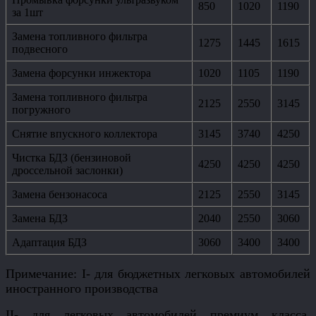
850
1020
1190
за 1шт
Замена топливного фильтра
1275
1445
1615
подвесного
Замена форсунки инжектора
1020
1105
1190
Замена топливного фильтра
2125
2550
3145
погружного
Снятие впускного коллектора
3145
3740
4250
Чистка БДЗ (бензиновой
4250
4250
4250
дроссельной заслонки)
Замена бензонасоса
2125
2550
3145
Замена БДЗ
2040
2550
3060
Адаптация БДЗ
3060
3400
3400
Примечание: I- для бюджетных легковых автомобилей
иностранного производства
II- для легковых автомобилей премиум класса,