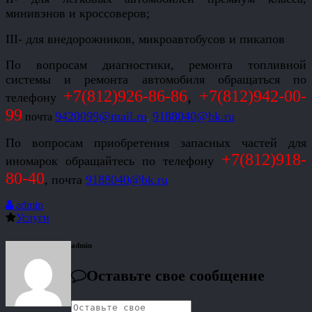
минивэнов и
кроссоверов;
III- для внедорожников, микроавтобусов и пикапов
По вопросам
диагностики, ремонта топливной
системы
и
ремонта автомобиля обращаться по
+7(812)926-86-86
,
+7(812)942-00-
телефону
99
9420099@
mail
.
ru
9188040@bk.ru
почта
,
По вопросам приобретения запасных частей для
+7(812)918-
иномарок обращайтесь
по телефону
80-40
, почта
9188040@bk.ru
admin
Услуги
admin
Оставьте свое сообщение