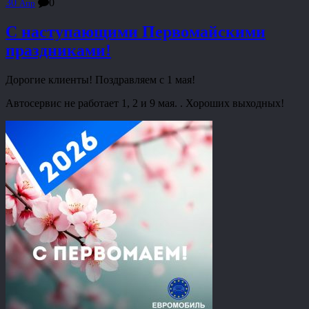
30
0
Апр
С наступающими Первомайскими
праздниками!
Дорогие клиенты! Поздравляем с 1 мая!
Автосервис не работает 1, 2 и 9 мая. . Хороших выходных!