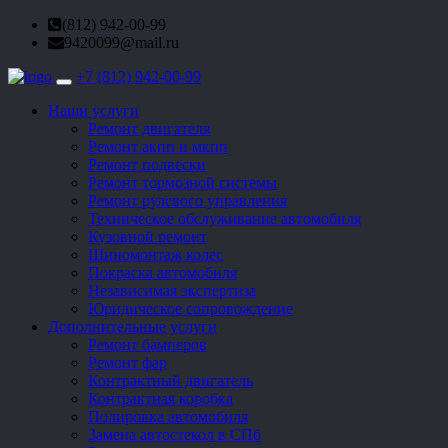
(812) 942-00-99
9420099@mail.ru
+7 (812) 942-00-99
Toggle
navigation
Наши услуги
Ремонт двигателя
Ремонт акпп и мкпп
Ремонт подвески
Ремонт тормозной системы
Ремонт рулевого управления
Техническое обслуживание автомобиля
Кузовной ремонт
Шиномонтаж колес
Покраска автомобиля
Независимая экспертиза
Юридическое сопровождение
Дополнительные услуги
Ремонт бамперов
Ремонт фар
Контрактный двигатель
Контрактная коробка
Полировка автомобиля
Замена автостекол в СПб