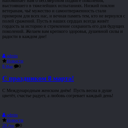
напоминает нам о бессмертном подвиге поколения,
выстоявшего в тяжелейших испытаниях. Низкий поклон
ветеранам, чьё мужество и самоотверженность стали
примером для всех нас, и вечная память тем, кто не вернулся с
полей сражений. Пусть в наших сердцах всегда живёт
гордость за историю и стремление сохранить его для будущих
поколений. Желаем вам крепкого здоровья, душевной силы и
радости в каждом дне!
admin
Новости
8
0
Мар
С праздником 8 марта!
С Международным женским днём! Пусть весна в душе
цветёт, счастье радует, а любовь согревает каждый день!
admin
Новости
28
0
Дек