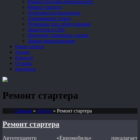
Ремонт подушек безопасности
Ремонт торпедо
Установка сигнализации
Тонирование стекол
Установка доп. оборудования
Эвакуатор в СПб
Проточка тормозных дисков
Замена амортизаторов
Наши работы
Акции
Новости
Отзывы
Контакты
Ремонт стартера
Главная
»
Услуги
»
Ремонт стартера
Ремонт стартера
Автотехцентр «Евромобиль» предлагает