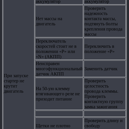
аккумулятор
аккумулятор
Проверить
надежность
Нет массы на
контакта массы,
двигатель
подтянуть болты
крепления провода
массы
Переключатель
скоростей стоит не в
Переключить в
положении «P» или
положение «P»
«N» (АКПП)
Неисправен
многофункциональный
Заменить датчик
датчик АКПП
При запуске
стартер не
Проверить
крутит
целостность
На 50-ую клемму
двигатель
провода клеммы.
втягивающего реле не
Проверить
приходит питание
контактную группу
замка зажигания
Проверить длину и
Щетки не плотно
свободу