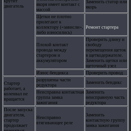
крутит
Заменить статор или
якоря имеет контакт с
двигатель
якорь
массой
Щетки не плотно
прилегают к
коллектору («зависли»,
Ремонт стартера
либо износились)
Проверить длину и
Плохой контакт
свободу
провода между
перемещения щеток
стартером и
в щеткодержателе.
аккумулятором
Заменить щетки или
щеточный узел
Износ бендикса
Проверить провод
разрушены части
Заменить бендикс
Стартер
редуктора
работает, а
Неисправна контактная
Заменить
коленвал не
группа замка
неисправную часть
вращается
зажигания
редуктора
После запуска
двигателя,
Заменить
Неисправно
стартер
контактную группу
втягивающее реле
продолжает
замка зажигания
вращаться