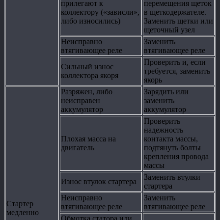
прилегают к
перемещения щеток
коллектору («зависли»,
в щеткодержателе.
либо износились)
Заменить щетки или
щеточный узел
Неисправно
Заменить
втягивающее реле
втягивающее реле
Проверить и, если
Сильный износ
требуется, заменить
коллектора якоря
якорь
Разряжен, либо
Зарядить или
неисправен
заменить
аккумулятор
аккумулятор
Проверить
надежность
Плохая масса на
контакта массы,
двигатель
подтянуть болты
крепления провода
массы
Заменить втулки
Износ втулок стартера
стартера
Неисправно
Заменить
Стартер
втягивающее реле
втягивающее реле
медленно
Обмотка статора или