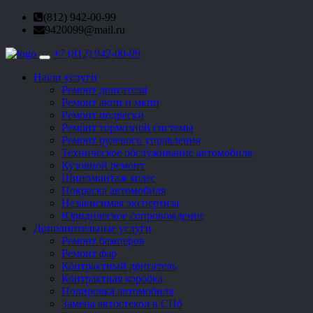
(812) 942-00-99
9420099@mail.ru
+7 (812) 942-00-99
Toggle
navigation
Наши услуги
Ремонт двигателя
Ремонт акпп и мкпп
Ремонт подвески
Ремонт тормозной системы
Ремонт рулевого управления
Техническое обслуживание автомобиля
Кузовной ремонт
Шиномонтаж колес
Покраска автомобиля
Независимая экспертиза
Юридическое сопровождение
Дополнительные услуги
Ремонт бамперов
Ремонт фар
Контрактный двигатель
Контрактная коробка
Полировка автомобиля
Замена автостекол в СПб