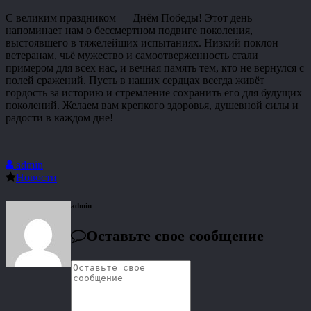
С великим праздником — Днём Победы! Этот день
напоминает нам о бессмертном подвиге поколения,
выстоявшего в тяжелейших испытаниях. Низкий поклон
ветеранам, чьё мужество и самоотверженность стали
примером для всех нас, и вечная память тем, кто не вернулся с
полей сражений. Пусть в наших сердцах всегда живёт
гордость за историю и стремление сохранить его для будущих
поколений. Желаем вам крепкого здоровья, душевной силы и
радости в каждом дне!
admin
Новости
admin
Оставьте свое сообщение