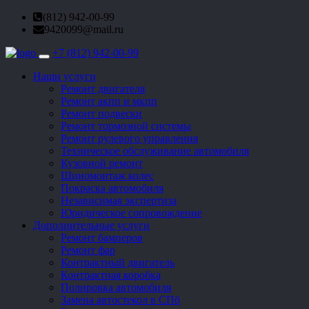
(812) 942-00-99
9420099@mail.ru
+7 (812) 942-00-99
Toggle
navigation
Наши услуги
Ремонт двигателя
Ремонт акпп и мкпп
Ремонт подвески
Ремонт тормозной системы
Ремонт рулевого управления
Техническое обслуживание автомобиля
Кузовной ремонт
Шиномонтаж колес
Покраска автомобиля
Независимая экспертиза
Юридическое сопровождение
Дополнительные услуги
Ремонт бамперов
Ремонт фар
Контрактный двигатель
Контрактная коробка
Полировка автомобиля
Замена автостекол в СПб