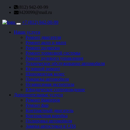
(812) 942-00-99
9420099@mail.ru
+7 (812) 942-00-99
Toggle
navigation
Наши услуги
Ремонт двигателя
Ремонт акпп и мкпп
Ремонт подвески
Ремонт тормозной системы
Ремонт рулевого управления
Техническое обслуживание автомобиля
Кузовной ремонт
Шиномонтаж колес
Покраска автомобиля
Независимая экспертиза
Юридическое сопровождение
Дополнительные услуги
Ремонт бамперов
Ремонт фар
Контрактный двигатель
Контрактная коробка
Полировка автомобиля
Замена автостекол в СПб