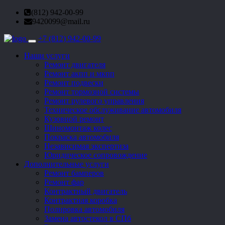
(812) 942-00-99
9420099@mail.ru
+7 (812) 942-00-99
Toggle
navigation
Наши услуги
Ремонт двигателя
Ремонт акпп и мкпп
Ремонт подвески
Ремонт тормозной системы
Ремонт рулевого управления
Техническое обслуживание автомобиля
Кузовной ремонт
Шиномонтаж колес
Покраска автомобиля
Независимая экспертиза
Юридическое сопровождение
Дополнительные услуги
Ремонт бамперов
Ремонт фар
Контрактный двигатель
Контрактная коробка
Полировка автомобиля
Замена автостекол в СПб