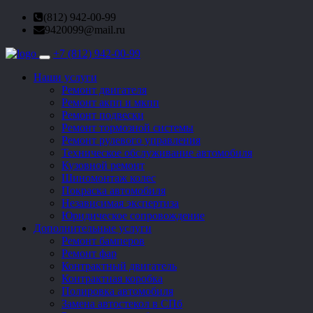
(812) 942-00-99
9420099@mail.ru
+7 (812) 942-00-99
Toggle
navigation
Наши услуги
Ремонт двигателя
Ремонт акпп и мкпп
Ремонт подвески
Ремонт тормозной системы
Ремонт рулевого управления
Техническое обслуживание автомобиля
Кузовной ремонт
Шиномонтаж колес
Покраска автомобиля
Независимая экспертиза
Юридическое сопровождение
Дополнительные услуги
Ремонт бамперов
Ремонт фар
Контрактный двигатель
Контрактная коробка
Полировка автомобиля
Замена автостекол в СПб