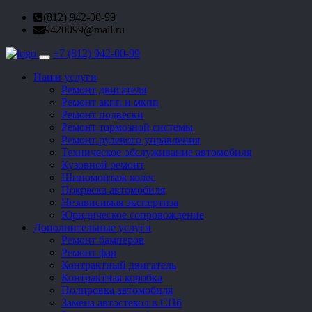
(812) 942-00-99
9420099@mail.ru
+7 (812) 942-00-99
Toggle
navigation
Наши услуги
Ремонт двигателя
Ремонт акпп и мкпп
Ремонт подвески
Ремонт тормозной системы
Ремонт рулевого управления
Техническое обслуживание автомобиля
Кузовной ремонт
Шиномонтаж колес
Покраска автомобиля
Независимая экспертиза
Юридическое сопровождение
Дополнительные услуги
Ремонт бамперов
Ремонт фар
Контрактный двигатель
Контрактная коробка
Полировка автомобиля
Замена автостекол в СПб