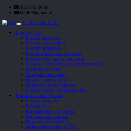
(812) 942-00-99
9420099@mail.ru
+7 (812) 942-00-99
Toggle
navigation
Наши услуги
Ремонт двигателя
Ремонт акпп и мкпп
Ремонт подвески
Ремонт тормозной системы
Ремонт рулевого управления
Техническое обслуживание автомобиля
Кузовной ремонт
Шиномонтаж колес
Покраска автомобиля
Независимая экспертиза
Юридическое сопровождение
Дополнительные услуги
Ремонт бамперов
Ремонт фар
Контрактный двигатель
Контрактная коробка
Полировка автомобиля
Замена автостекол в СПб