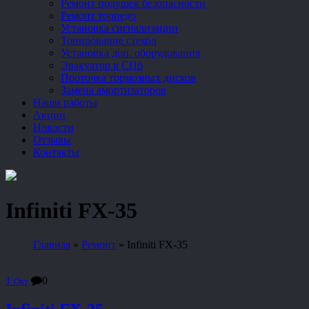
Ремонт подушек безопасности
Ремонт торпедо
Установка сигнализации
Тонирование стекол
Установка доп. оборудования
Эвакуатор в СПб
Проточка тормозных дисков
Замена амортизаторов
Наши работы
Акции
Новости
Отзывы
Контакты
Infiniti FX-35
Главная
»
Ремонт
»
Infiniti FX-35
1
0
Окт