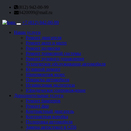
(812) 942-00-99
9420099@mail.ru
+7 (812) 942-00-99
Toggle
navigation
Наши услуги
Ремонт двигателя
Ремонт акпп и мкпп
Ремонт подвески
Ремонт тормозной системы
Ремонт рулевого управления
Техническое обслуживание автомобиля
Кузовной ремонт
Шиномонтаж колес
Покраска автомобиля
Независимая экспертиза
Юридическое сопровождение
Дополнительные услуги
Ремонт бамперов
Ремонт фар
Контрактный двигатель
Контрактная коробка
Полировка автомобиля
Замена автостекол в СПб