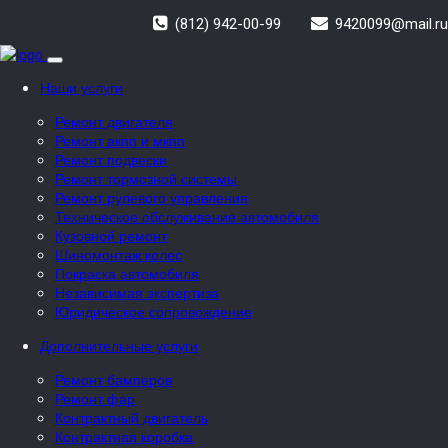
(812) 942-00-99
9420099@mail.ru
Toggle
navigation
Наши услуги
Ремонт двигателя
Ремонт акпп и мкпп
Ремонт подвески
Ремонт тормозной системы
Ремонт рулевого управления
Техническое обслуживание автомобиля
Кузовной ремонт
Шиномонтаж колес
Покраска автомобиля
Независимая экспертиза
Юридическое сопровождение
Дополнительные услуги
Ремонт бамперов
Ремонт фар
Контрактный двигатель
Контрактная коробка