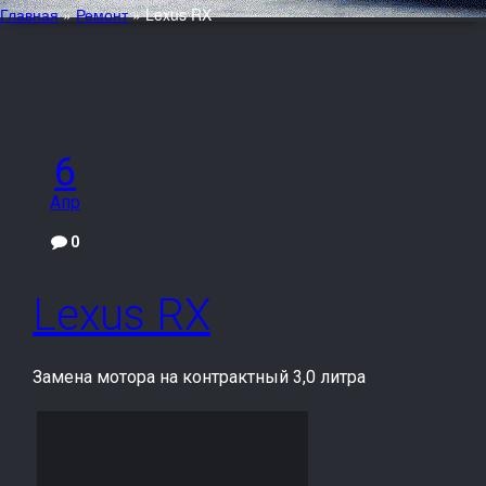
Главная
»
Ремонт
»
Lexus RX
6
Апр
0
Lexus RX
Замена мотора на кон­трактный 3,0 литра