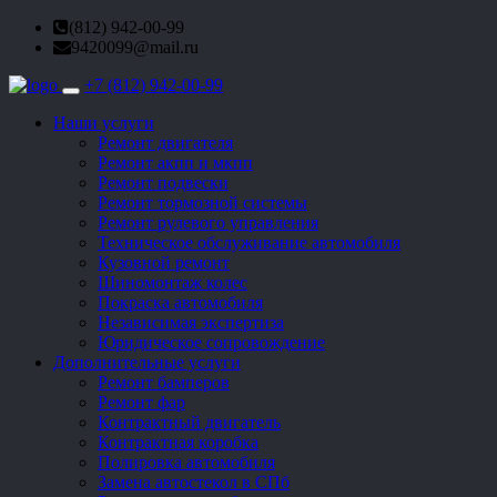
(812) 942-00-99
9420099@mail.ru
+7 (812) 942-00-99
Toggle
navigation
Наши услуги
Ремонт двигателя
Ремонт акпп и мкпп
Ремонт подвески
Ремонт тормозной системы
Ремонт рулевого управления
Техническое обслуживание автомобиля
Кузовной ремонт
Шиномонтаж колес
Покраска автомобиля
Независимая экспертиза
Юридическое сопровождение
Дополнительные услуги
Ремонт бамперов
Ремонт фар
Контрактный двигатель
Контрактная коробка
Полировка автомобиля
Замена автостекол в СПб