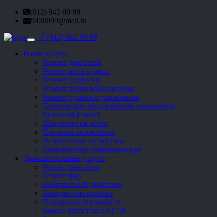
(812) 942-00-99
9420099@mail.ru
+7 (812) 942-00-99
Toggle
navigation
Наши услуги
Ремонт двигателя
Ремонт акпп и мкпп
Ремонт подвески
Ремонт тормозной системы
Ремонт рулевого управления
Техническое обслуживание автомобиля
Кузовной ремонт
Шиномонтаж колес
Покраска автомобиля
Независимая экспертиза
Юридическое сопровождение
Дополнительные услуги
Ремонт бамперов
Ремонт фар
Контрактный двигатель
Контрактная коробка
Полировка автомобиля
Замена автостекол в СПб