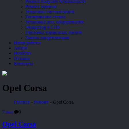
Ремонт подушек безопасности
Ремонт торпедо
Установка сигнализации
Тонирование стекол
Установка доп. оборудования
Эвакуатор в СПб
Проточка тормозных дисков
Замена амортизаторов
Наши работы
Акции
Новости
Отзывы
Контакты
Opel Corsa
Главная
»
Ремонт
»
Opel Corsa
7
0
Июл
Opel Corsa