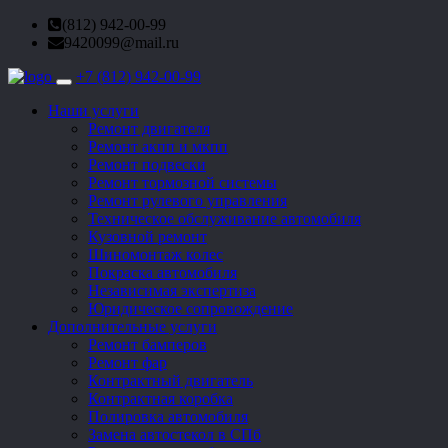
(812) 942-00-99
9420099@mail.ru
+7 (812) 942-00-99
Toggle
navigation
Наши услуги
Ремонт двигателя
Ремонт акпп и мкпп
Ремонт подвески
Ремонт тормозной системы
Ремонт рулевого управления
Техническое обслуживание автомобиля
Кузовной ремонт
Шиномонтаж колес
Покраска автомобиля
Независимая экспертиза
Юридическое сопровождение
Дополнительные услуги
Ремонт бамперов
Ремонт фар
Контрактный двигатель
Контрактная коробка
Полировка автомобиля
Замена автостекол в СПб