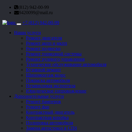
(812) 942-00-99
9420099@mail.ru
+7 (812) 942-00-99
Toggle
navigation
Наши услуги
Ремонт двигателя
Ремонт акпп и мкпп
Ремонт подвески
Ремонт тормозной системы
Ремонт рулевого управления
Техническое обслуживание автомобиля
Кузовной ремонт
Шиномонтаж колес
Покраска автомобиля
Независимая экспертиза
Юридическое сопровождение
Дополнительные услуги
Ремонт бамперов
Ремонт фар
Контрактный двигатель
Контрактная коробка
Полировка автомобиля
Замена автостекол в СПб