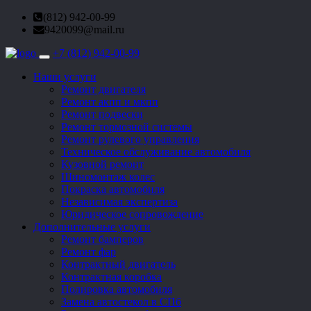
(812) 942-00-99
9420099@mail.ru
+7 (812) 942-00-99
Toggle
navigation
Наши услуги
Ремонт двигателя
Ремонт акпп и мкпп
Ремонт подвески
Ремонт тормозной системы
Ремонт рулевого управления
Техническое обслуживание автомобиля
Кузовной ремонт
Шиномонтаж колес
Покраска автомобиля
Независимая экспертиза
Юридическое сопровождение
Дополнительные услуги
Ремонт бамперов
Ремонт фар
Контрактный двигатель
Контрактная коробка
Полировка автомобиля
Замена автостекол в СПб