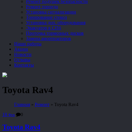
Ремонт подушек безопасности
Ремонт торпедо
Установка сигнализации
Тонирование стекол
Установка доп. оборудования
Эвакуатор в СПб
Проточка тормозных дисков
Замена амортизаторов
Наши работы
Акции
Новости
Отзывы
Контакты
Toyota Rav4
Главная
»
Ремонт
»
Toyota Rav4
18
0
Фев
Toyota Rav4